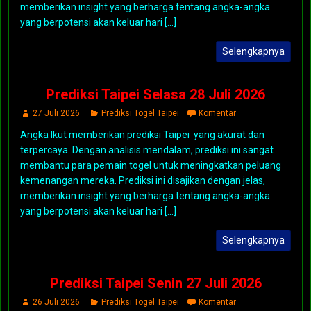
memberikan insight yang berharga tentang angka-angka
yang berpotensi akan keluar hari [...]
Selengkapnya
Prediksi Taipei Selasa 28 Juli 2026
27 Juli 2026
Prediksi Togel Taipei
Komentar
Angka Ikut memberikan prediksi Taipei yang akurat dan
terpercaya. Dengan analisis mendalam, prediksi ini sangat
membantu para pemain togel untuk meningkatkan peluang
kemenangan mereka. Prediksi ini disajikan dengan jelas,
memberikan insight yang berharga tentang angka-angka
yang berpotensi akan keluar hari [...]
Selengkapnya
Prediksi Taipei Senin 27 Juli 2026
26 Juli 2026
Prediksi Togel Taipei
Komentar