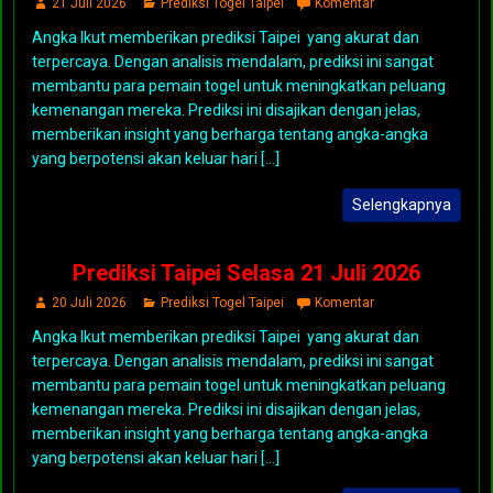
21 Juli 2026
Prediksi Togel Taipei
Komentar
Angka Ikut memberikan prediksi Taipei yang akurat dan
terpercaya. Dengan analisis mendalam, prediksi ini sangat
membantu para pemain togel untuk meningkatkan peluang
kemenangan mereka. Prediksi ini disajikan dengan jelas,
memberikan insight yang berharga tentang angka-angka
yang berpotensi akan keluar hari [...]
Selengkapnya
Prediksi Taipei Selasa 21 Juli 2026
20 Juli 2026
Prediksi Togel Taipei
Komentar
Angka Ikut memberikan prediksi Taipei yang akurat dan
terpercaya. Dengan analisis mendalam, prediksi ini sangat
membantu para pemain togel untuk meningkatkan peluang
kemenangan mereka. Prediksi ini disajikan dengan jelas,
memberikan insight yang berharga tentang angka-angka
yang berpotensi akan keluar hari [...]