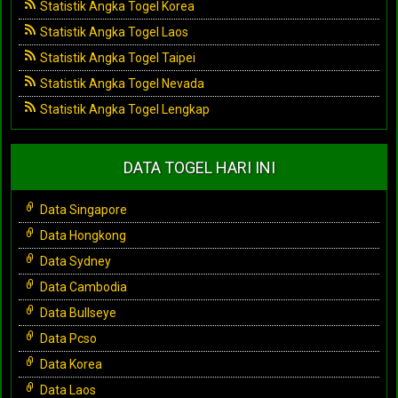
Statistik Angka Togel Korea
Statistik Angka Togel Laos
Statistik Angka Togel Taipei
Statistik Angka Togel Nevada
Statistik Angka Togel Lengkap
DATA TOGEL HARI INI
Data Singapore
Data Hongkong
Data Sydney
Data Cambodia
Data Bullseye
Data Pcso
Data Korea
Data Laos