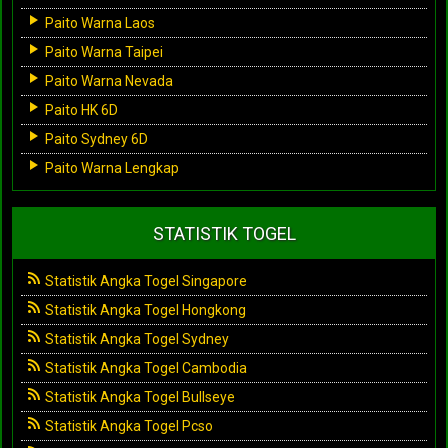
Paito Warna Laos
Paito Warna Taipei
Paito Warna Nevada
Paito HK 6D
Paito Sydney 6D
Paito Warna Lengkap
STATISTIK TOGEL
Statistik Angka Togel Singapore
Statistik Angka Togel Hongkong
Statistik Angka Togel Sydney
Statistik Angka Togel Cambodia
Statistik Angka Togel Bullseye
Statistik Angka Togel Pcso