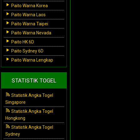
Paito Warna Korea
Paito Warna Laos
Paito Warna Taipei
Paito Warna Nevada
Paito HK 6D
Paito Sydney 6D
Paito Warna Lengkap
STATISTIK TOGEL
Statistik Angka Togel
Singapore
Statistik Angka Togel
Hongkong
Statistik Angka Togel
Sydney