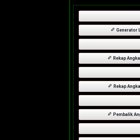
Generator 
Rekap Angka
Rekap Angka
Pembalik An