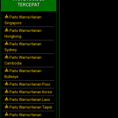
TERCEPAT
Paito Warna Harian
Singapore
Paito Warna Harian
Hongkong
Paito Warna Harian
Sydney
Paito Warna Harian
Cambodia
Paito Warna Harian
Bullseye
Paito Warna Harian Pcso
Paito Warna Harian Korea
Paito Warna Harian Laos
Paito Warna Harian Taipei
Paito Warna Harian