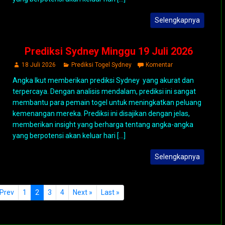
Selengkapnya
Prediksi Sydney Minggu 19 Juli 2026
18 Juli 2026
Prediksi Togel Sydney
Komentar
Angka Ikut memberikan prediksi Sydney yang akurat dan
terpercaya. Dengan analisis mendalam, prediksi ini sangat
membantu para pemain togel untuk meningkatkan peluang
kemenangan mereka. Prediksi ini disajikan dengan jelas,
memberikan insight yang berharga tentang angka-angka
yang berpotensi akan keluar hari [...]
Selengkapnya
 Prev
1
2
3
4
Next »
Last »