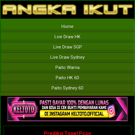
Home
Live Draw HK
Live Draw SGP
Live Draw Sydney
Paito Warna
Paito HK 6D
Paito Sydney 6D
Prediksi Togel Pcso