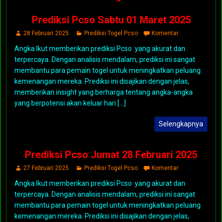
Prediksi Pcso Sabtu 01 Maret 2025
28 Februari 2025
Prediksi Togel Pcso
Komentar
Angka Ikut memberikan prediksi Pcso yang akurat dan
terpercaya. Dengan analisis mendalam, prediksi ini sangat
membantu para pemain togel untuk meningkatkan peluang
kemenangan mereka. Prediksi ini disajikan dengan jelas,
memberikan insight yang berharga tentang angka-angka
yang berpotensi akan keluar hari [...]
Selengkapnya
Prediksi Pcso Jumat 28 Februari 2025
27 Februari 2025
Prediksi Togel Pcso
Komentar
Angka Ikut memberikan prediksi Pcso yang akurat dan
terpercaya. Dengan analisis mendalam, prediksi ini sangat
membantu para pemain togel untuk meningkatkan peluang
kemenangan mereka. Prediksi ini disajikan dengan jelas,