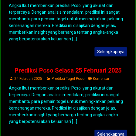
Angka Ikut memberikan prediksi Pcso yang akurat dan
terpercaya. Dengan analisis mendalam, prediksi ini sangat
membantu para pemain togel untuk meningkatkan peluang
kemenangan mereka. Prediksi ini disajikan dengan jelas,
memberikan insight yang berharga tentang angka-angka
yang berpotensi akan keluar hari [...]
Selengkapnya
Prediksi Pcso Selasa 25 Februari 2025
24 Februari 2025
Prediksi Togel Pcso
Komentar
Angka Ikut memberikan prediksi Pcso yang akurat dan
terpercaya. Dengan analisis mendalam, prediksi ini sangat
membantu para pemain togel untuk meningkatkan peluang
kemenangan mereka. Prediksi ini disajikan dengan jelas,
memberikan insight yang berharga tentang angka-angka
yang berpotensi akan keluar hari [...]
Selengkapnya