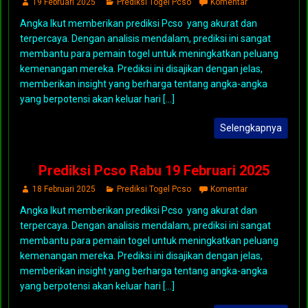
19 Februari 2025
Prediksi Togel Pcso
Komentar
Angka Ikut memberikan prediksi Pcso yang akurat dan
terpercaya. Dengan analisis mendalam, prediksi ini sangat
membantu para pemain togel untuk meningkatkan peluang
kemenangan mereka. Prediksi ini disajikan dengan jelas,
memberikan insight yang berharga tentang angka-angka
yang berpotensi akan keluar hari [...]
Selengkapnya
Prediksi Pcso Rabu 19 Februari 2025
18 Februari 2025
Prediksi Togel Pcso
Komentar
Angka Ikut memberikan prediksi Pcso yang akurat dan
terpercaya. Dengan analisis mendalam, prediksi ini sangat
membantu para pemain togel untuk meningkatkan peluang
kemenangan mereka. Prediksi ini disajikan dengan jelas,
memberikan insight yang berharga tentang angka-angka
yang berpotensi akan keluar hari [...]