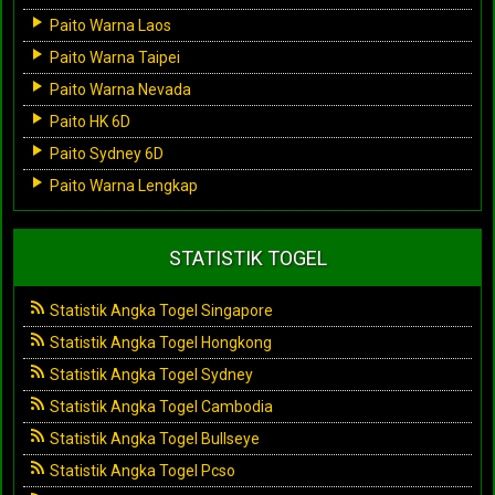
Paito Warna Laos
Paito Warna Taipei
Paito Warna Nevada
Paito HK 6D
Paito Sydney 6D
Paito Warna Lengkap
STATISTIK TOGEL
Statistik Angka Togel Singapore
Statistik Angka Togel Hongkong
Statistik Angka Togel Sydney
Statistik Angka Togel Cambodia
Statistik Angka Togel Bullseye
Statistik Angka Togel Pcso