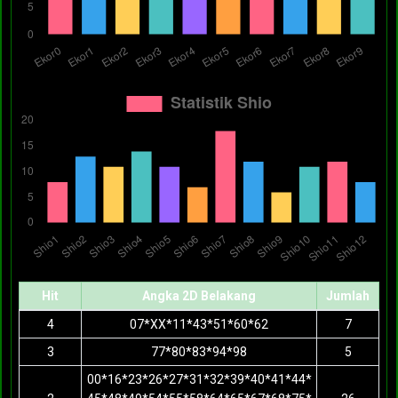
Hit
Angka 2D Belakang
Jumlah
4
07*XX*11*43*51*60*62
7
3
77*80*83*94*98
5
00*16*23*26*27*31*32*39*40*41*44*