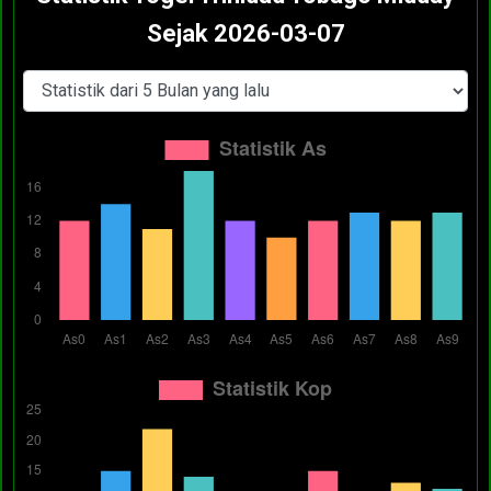
Sejak 2026-03-07