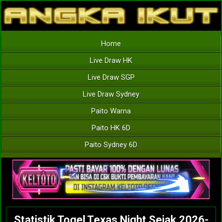
Home
Live Draw HK
Live Draw SGP
Live Draw Sydney
Paito Warna
Paito HK 6D
Paito Sydney 6D
Statistik Togel Texas Night Sejak 2026-