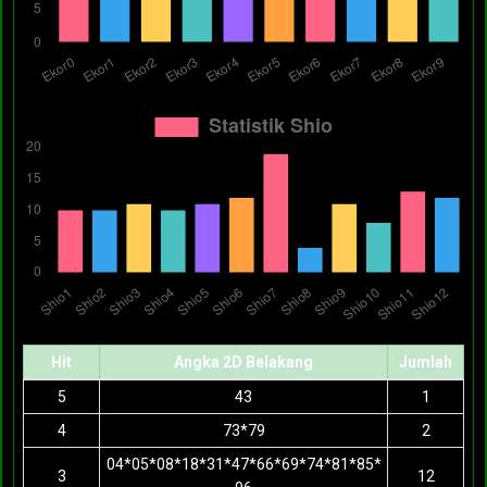
Hit
Angka 2D Belakang
Jumlah
5
43
1
4
73*79
2
04*05*08*18*31*47*66*69*74*81*85*
3
12