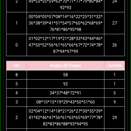
2
49*53*55*59*63*70*71*77*79*80*84*
24
92*93
00*04*05*07*08*14*16*22*25*31*32*
1
36*38*39*41*51*54*57*60*62*68*69*
27
76*81*86*95*98
01*02*12*17*19*21*28*33*43*44*46*
0
47*50*52*56*61*65*66*67*72*74*78*
26
87*94*97*99
Hit
Angka 2D Depan
Jumlah
8
58
1
5
92
1
4
34*37*48*72*91
5
3
08*10*15*19*29*43*50*51*60
9
02*04*12*14*18*21*26*27*30*35*39*
2
41*42*46*47*56*61*63*65*69*77*78*
29
82*83*86*88*93*94*95