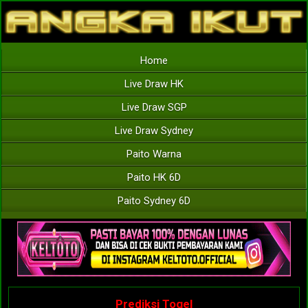
Home
Live Draw HK
Live Draw SGP
Live Draw Sydney
Paito Warna
Paito HK 6D
Paito Sydney 6D
Prediksi Togel