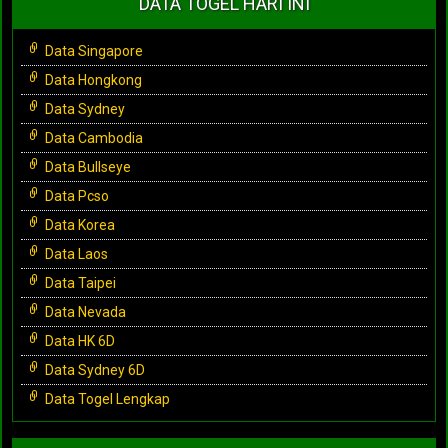
DATA TOGEL HARI INI
Data Singapore
Data Hongkong
Data Sydney
Data Cambodia
Data Bullseye
Data Pcso
Data Korea
Data Laos
Data Taipei
Data Nevada
Data HK 6D
Data Sydney 6D
Data Togel Lengkap