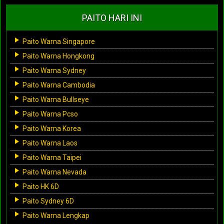
PAITO HARI INI
Paito Warna Singapore
Paito Warna Hongkong
Paito Warna Sydney
Paito Warna Cambodia
Paito Warna Bullseye
Paito Warna Pcso
Paito Warna Korea
Paito Warna Laos
Paito Warna Taipei
Paito Warna Nevada
Paito HK 6D
Paito Sydney 6D
Paito Warna Lengkap