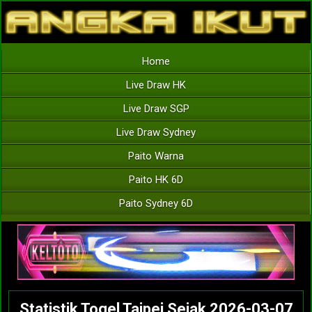
Home
Live Draw HK
Live Draw SGP
Live Draw Sydney
Paito Warna
Paito HK 6D
Paito Sydney 6D
Statistik Togel Taipei Sejak 2026-03-07