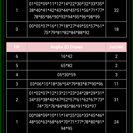
01*02*09*11*12*14*22*30*32*33*35*
1
38*40*41*42*43*44*45*51*56*71*77*
32
78*85*86*90*93*94*95*96*98*99
00*05*07*16*17*18*27*49*55*57*61*
0
18
75*79*81*82*84*88*92
Hit
Angka 2D Depan
Jumlah
6
16*42
2
5
65*82
2
4
05*30*59
3
3
03*06*15*18*36*54*79*83*87*90*96
11
01*02*07*12*13*21*23*24*28*29*31*
2
34*35*38*40*47*52*57*61*62*67*73*
31
74*75*76*84*85*86*91*93*97
00*08*09*10*11*14*25*26*33*45*46*
1
48*50*63*68*69*70*71*77*78*80*81*
24
94*95