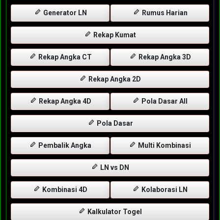
Generator LN
Rumus Harian
Rekap Kumat
Rekap Angka CT
Rekap Angka 3D
Rekap Angka 2D
Rekap Angka 4D
Pola Dasar All
Pola Dasar
Pembalik Angka
Multi Kombinasi
LN vs DN
Kombinasi 4D
Kolaborasi LN
Kalkulator Togel