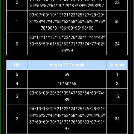
2
22
54*56*57*64*70*79*87*89*92*93*97
03*07*08*10*13*21*23*25*27*28*29*
1
31*38*42*47*52*53*58*60*65*67*76*
30
78*80*81*86*88*95*96*98
00*11*14*15*16*22*26*30*41*44*48*
0
50*55*59*61*62*63*71*73*74*77*82*
24
84*99
Hit
Angka 2D Tengah
Jumlah
5
59
1
4
10*50*65
3
03*06*08*20*29*39*47*52*54*63*74*
3
12
89
04*13*15*19*21*23*24*25*26*28*31*
34*36*37*46*48*53*58*60*62*64*66*
2
34
67*68*69*70*72*73*76*80*83*87*91*
97