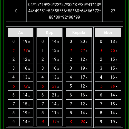
04*17*19*20*22*27*32*37*39*41*43*
0
44*49*51*53*55*56*58*60*64*66*72*
27
88*89*92*98*99
As
Kop
Kepala
Ekor
0
19
0
14
0
20
0
13
x
x
x
x
1
19
1
13
1
11
1
13
x
x
x
x
2
12
2
19
2
12
2
15
x
x
x
x
3
16
3
16
3
19
3
15
x
x
x
x
4
13
4
13
4
17
4
16
x
x
x
x
5
12
5
21
5
12
5
19
x
x
x
x
6
14
6
21
6
16
6
14
x
x
x
x
7
15
7
14
7
12
7
15
x
x
x
x
8
19
8
11
8
14
8
14
x
x
x
x
9
14
9
11
9
20
9
19
x
x
x
x