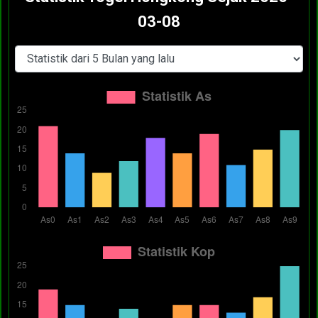
03-08