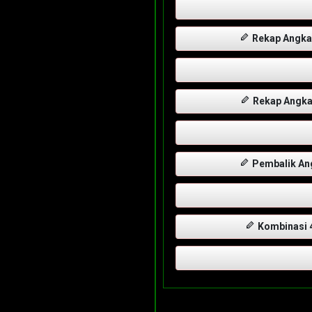
Rekap Angka
Rekap Angka
Pembalik An
Kombinasi 