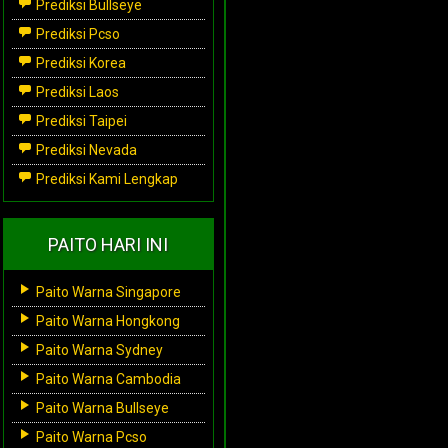
Prediksi Bullseye
Prediksi Pcso
Prediksi Korea
Prediksi Laos
Prediksi Taipei
Prediksi Nevada
Prediksi Kami Lengkap
PAITO HARI INI
Paito Warna Singapore
Paito Warna Hongkong
Paito Warna Sydney
Paito Warna Cambodia
Paito Warna Bullseye
Paito Warna Pcso