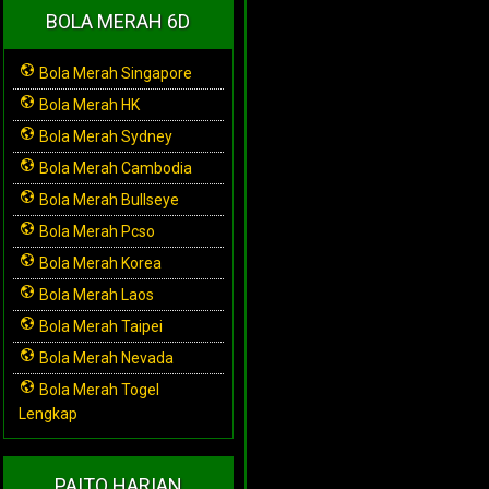
BOLA MERAH 6D
Bola Merah Singapore
Bola Merah HK
Bola Merah Sydney
Bola Merah Cambodia
Bola Merah Bullseye
Bola Merah Pcso
Bola Merah Korea
Bola Merah Laos
Bola Merah Taipei
Bola Merah Nevada
Bola Merah Togel
Lengkap
PAITO HARIAN