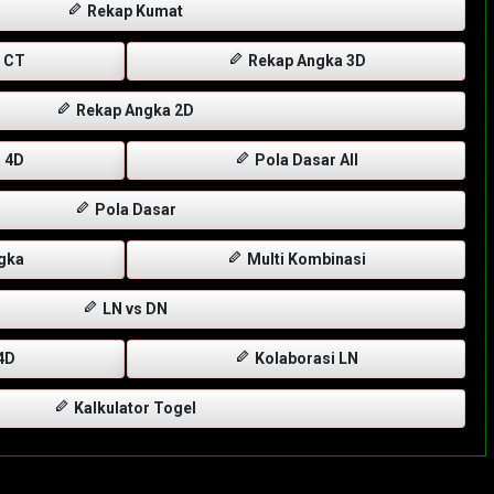
Rekap Kumat
 CT
Rekap Angka 3D
Rekap Angka 2D
 4D
Pola Dasar All
Pola Dasar
gka
Multi Kombinasi
LN vs DN
4D
Kolaborasi LN
Kalkulator Togel