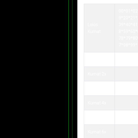
00*01*02
9*20*21*
Lolos
39*40*41
Kumat
8*59*60*
78*79*80
7*98*99*
Kumat 1x
Kumat 2x
Kumat 3x
Kumat 4x
Kumat 5x
Kumat 6x