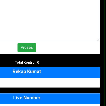
Proses
Total Kontrol:
0
Rekap Kumat
Live Number