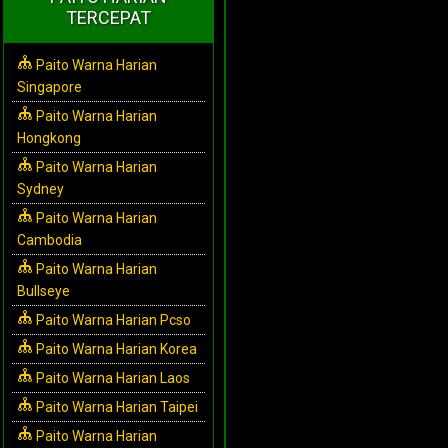
TERCEPAT
Paito Warna Harian
Singapore
Paito Warna Harian
Hongkong
Paito Warna Harian
Sydney
Paito Warna Harian
Cambodia
Paito Warna Harian
Bullseye
Paito Warna Harian Pcso
Paito Warna Harian Korea
Paito Warna Harian Laos
Paito Warna Harian Taipei
Paito Warna Harian