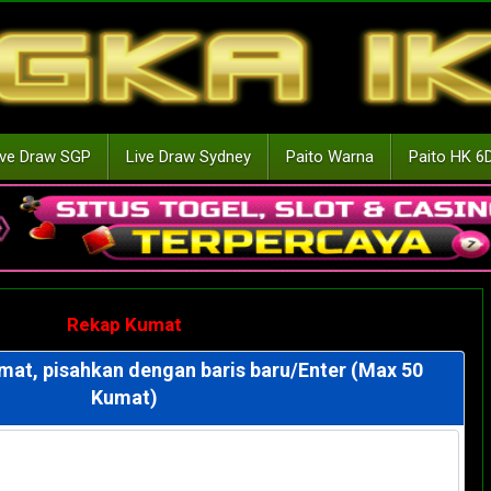
ive Draw SGP
Live Draw Sydney
Paito Warna
Paito HK 6
Rekap Kumat
at, pisahkan dengan baris baru/Enter (Max 50
Kumat)