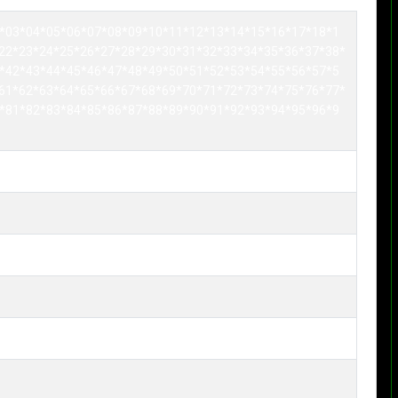
*03*04*05*06*07*08*09*10*11*12*13*14*15*16*17*18*1
22*23*24*25*26*27*28*29*30*31*32*33*34*35*36*37*38*
*42*43*44*45*46*47*48*49*50*51*52*53*54*55*56*57*5
61*62*63*64*65*66*67*68*69*70*71*72*73*74*75*76*77*
*81*82*83*84*85*86*87*88*89*90*91*92*93*94*95*96*9