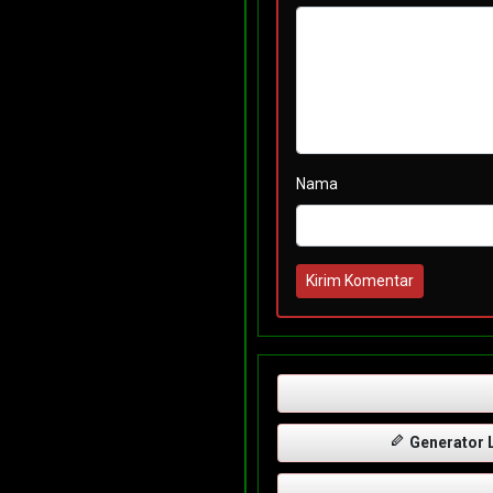
Nama
Kirim Komentar
Generator 