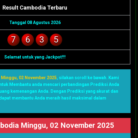
Result Cambodia Terbaru
Tanggal 08 Agustus 2026
7
6
3
5
Selamat untuk yang Jackpot!!!
u Minggu, 02 November 2025
, silakan scroll ke bawah. Kami
untuk Membantu anda mencari perbandingan Prediksi Anda
luang kemenangan Anda. Dengan Prediksi yang akurat dan
 dapat membantu Anda meraih hasil maksimal dalam
mbodia Minggu, 02 November 2025