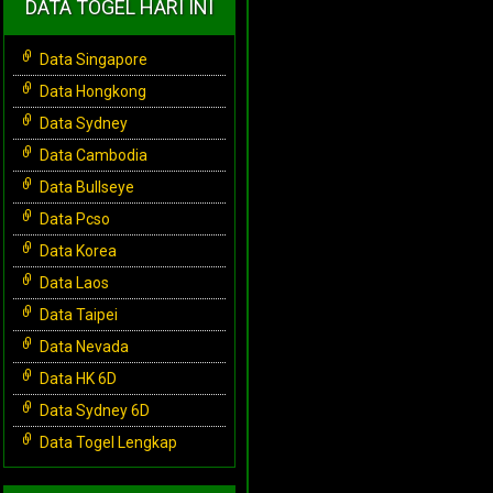
DATA TOGEL HARI INI
Data Singapore
Data Hongkong
Data Sydney
Data Cambodia
Data Bullseye
Data Pcso
Data Korea
Data Laos
Data Taipei
Data Nevada
Data HK 6D
Data Sydney 6D
Data Togel Lengkap