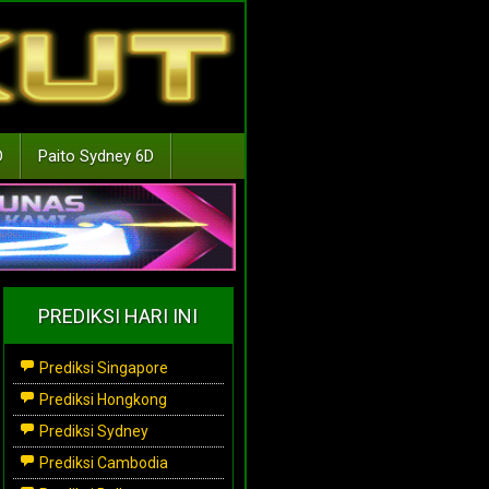
D
Paito Sydney 6D
PREDIKSI HARI INI
Prediksi Singapore
Prediksi Hongkong
Prediksi Sydney
Prediksi Cambodia