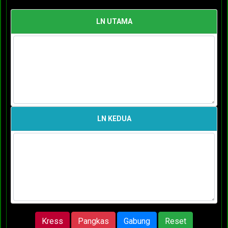
LN UTAMA
LN KEDUA