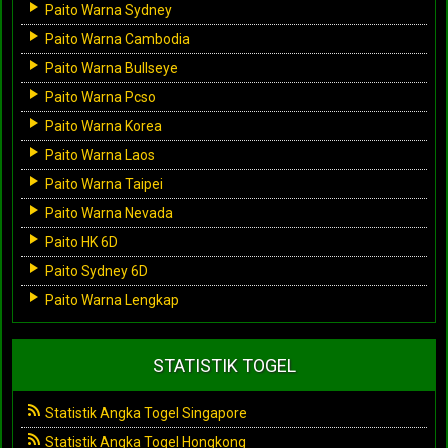
Paito Warna Sydney
Paito Warna Cambodia
Paito Warna Bullseye
Paito Warna Pcso
Paito Warna Korea
Paito Warna Laos
Paito Warna Taipei
Paito Warna Nevada
Paito HK 6D
Paito Sydney 6D
Paito Warna Lengkap
STATISTIK TOGEL
Statistik Angka Togel Singapore
Statistik Angka Togel Hongkong