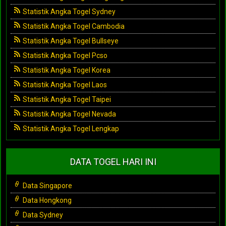
Statistik Angka Togel Sydney
Statistik Angka Togel Cambodia
Statistik Angka Togel Bullseye
Statistik Angka Togel Pcso
Statistik Angka Togel Korea
Statistik Angka Togel Laos
Statistik Angka Togel Taipei
Statistik Angka Togel Nevada
Statistik Angka Togel Lengkap
DATA TOGEL HARI INI
Data Singapore
Data Hongkong
Data Sydney