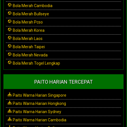
Bola Merah Cambodia
Bola Merah Bullseye
Bola Merah Pcso
Bola Merah Korea
Bola Merah Laos
Bola Merah Taipei
Bola Merah Nevada
Bola Merah Togel Lengkap
PAITO HARIAN TERCEPAT
Paito Warna Harian Singapore
Paito Warna Harian Hongkong
Paito Warna Harian Sydney
Paito Warna Harian Cambodia