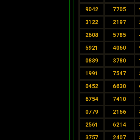
9042
7705
3122
2197
2608
5785
5921
4060
0889
3780
1991
7547
0452
6630
6754
7410
0779
2166
2561
6214
3757
2407