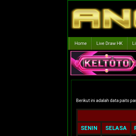
Home
Live Draw HK
L
Berikut ini adalah data paito p
SENIN
SELASA