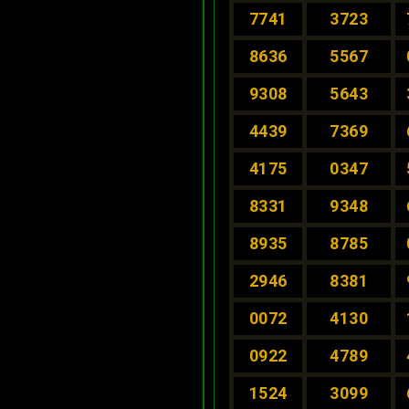
7741
3723
8636
5567
9308
5643
4439
7369
4175
0347
8331
9348
8935
8785
2946
8381
0072
4130
0922
4789
1524
3099