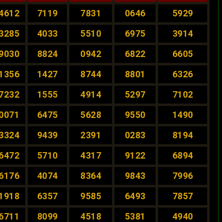
4612
7119
7831
0646
5929
3285
4033
5510
6975
3914
9030
8824
0942
6822
6605
1356
1427
8744
8801
6326
7232
1555
4914
5297
7102
0071
6475
5628
9550
1490
3324
9439
2391
0283
8194
6472
5710
4317
9122
6894
6176
4074
8364
9843
7996
1918
6357
9585
6493
7857
6711
8099
4518
5381
4940