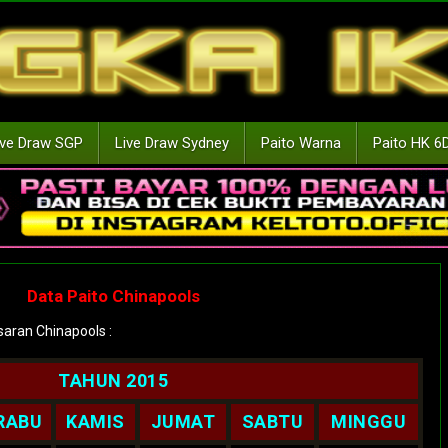
ive Draw SGP
Live Draw Sydney
Paito Warna
Paito HK 6
Data Paito Chinapools
asaran Chinapools :
TAHUN 2015
RABU
KAMIS
JUMAT
SABTU
MINGGU