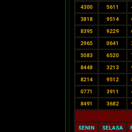
4300
5611
3818
9514
8395
9229
2965
0641
5083
6520
8448
3213
8214
9512
0771
3911
8491
3682
SENIN
SELASA