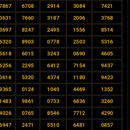
7867
6708
2914
3084
7421
0631
7660
3187
2006
3768
3697
8247
2495
1556
8514
6320
8903
0778
2503
5316
5618
6015
3243
0690
4605
6256
2295
6412
7154
9437
0616
5320
4374
1180
9423
9365
0124
1040
4469
1352
1483
9861
0733
6836
3260
4026
0765
8546
7712
4290
6947
2471
5510
6481
0857