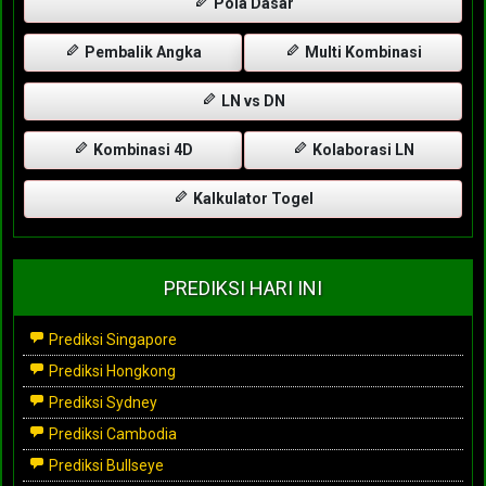
Pola Dasar
Pembalik Angka
Multi Kombinasi
LN vs DN
Kombinasi 4D
Kolaborasi LN
Kalkulator Togel
PREDIKSI HARI INI
Prediksi Singapore
Prediksi Hongkong
Prediksi Sydney
Prediksi Cambodia
Prediksi Bullseye