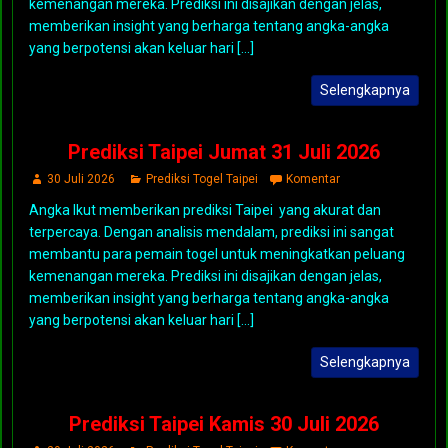
kemenangan mereka. Prediksi ini disajikan dengan jelas,
memberikan insight yang berharga tentang angka-angka
yang berpotensi akan keluar hari [...]
Selengkapnya
Prediksi Taipei Jumat 31 Juli 2026
30 Juli 2026
Prediksi Togel Taipei
Komentar
Angka Ikut memberikan prediksi Taipei yang akurat dan
terpercaya. Dengan analisis mendalam, prediksi ini sangat
membantu para pemain togel untuk meningkatkan peluang
kemenangan mereka. Prediksi ini disajikan dengan jelas,
memberikan insight yang berharga tentang angka-angka
yang berpotensi akan keluar hari [...]
Selengkapnya
Prediksi Taipei Kamis 30 Juli 2026