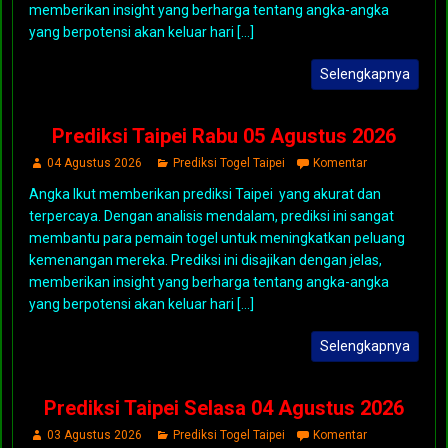
memberikan insight yang berharga tentang angka-angka
yang berpotensi akan keluar hari [...]
Selengkapnya
Prediksi Taipei Rabu 05 Agustus 2026
04 Agustus 2026
Prediksi Togel Taipei
Komentar
Angka Ikut memberikan prediksi Taipei yang akurat dan
terpercaya. Dengan analisis mendalam, prediksi ini sangat
membantu para pemain togel untuk meningkatkan peluang
kemenangan mereka. Prediksi ini disajikan dengan jelas,
memberikan insight yang berharga tentang angka-angka
yang berpotensi akan keluar hari [...]
Selengkapnya
Prediksi Taipei Selasa 04 Agustus 2026
03 Agustus 2026
Prediksi Togel Taipei
Komentar