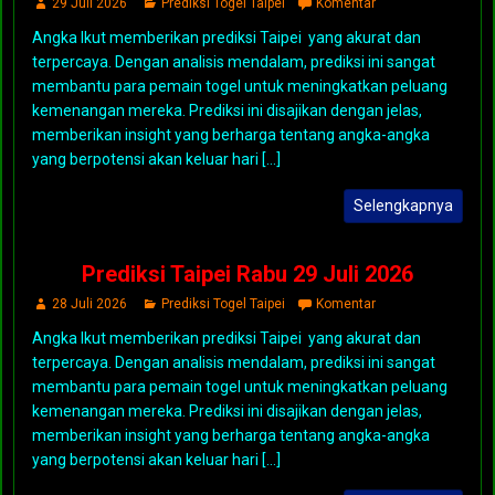
29 Juli 2026
Prediksi Togel Taipei
Komentar
Angka Ikut memberikan prediksi Taipei yang akurat dan
terpercaya. Dengan analisis mendalam, prediksi ini sangat
membantu para pemain togel untuk meningkatkan peluang
kemenangan mereka. Prediksi ini disajikan dengan jelas,
memberikan insight yang berharga tentang angka-angka
yang berpotensi akan keluar hari [...]
Selengkapnya
Prediksi Taipei Rabu 29 Juli 2026
28 Juli 2026
Prediksi Togel Taipei
Komentar
Angka Ikut memberikan prediksi Taipei yang akurat dan
terpercaya. Dengan analisis mendalam, prediksi ini sangat
membantu para pemain togel untuk meningkatkan peluang
kemenangan mereka. Prediksi ini disajikan dengan jelas,
memberikan insight yang berharga tentang angka-angka
yang berpotensi akan keluar hari [...]