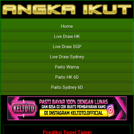
Home
Live Draw HK
Live Draw SGP
Live Draw Sydney
Paito Warna
Paito HK 6D
Paito Sydney 6D
Prediksi Togel Taipei