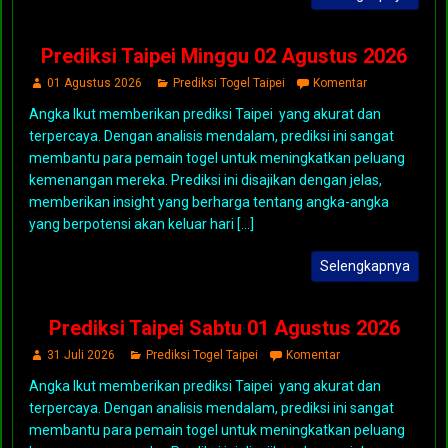
Prediksi Taipei Minggu 02 Agustus 2026
01 Agustus 2026
Prediksi Togel Taipei
Komentar
Angka Ikut memberikan prediksi Taipei yang akurat dan
terpercaya. Dengan analisis mendalam, prediksi ini sangat
membantu para pemain togel untuk meningkatkan peluang
kemenangan mereka. Prediksi ini disajikan dengan jelas,
memberikan insight yang berharga tentang angka-angka
yang berpotensi akan keluar hari [...]
Selengkapnya
Prediksi Taipei Sabtu 01 Agustus 2026
31 Juli 2026
Prediksi Togel Taipei
Komentar
Angka Ikut memberikan prediksi Taipei yang akurat dan
terpercaya. Dengan analisis mendalam, prediksi ini sangat
membantu para pemain togel untuk meningkatkan peluang