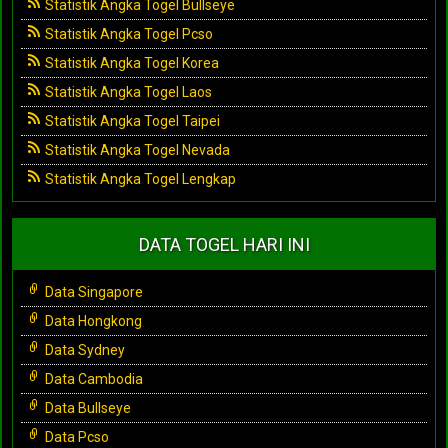
Statistik Angka Togel Bullseye
Statistik Angka Togel Pcso
Statistik Angka Togel Korea
Statistik Angka Togel Laos
Statistik Angka Togel Taipei
Statistik Angka Togel Nevada
Statistik Angka Togel Lengkap
DATA TOGEL HARI INI
Data Singapore
Data Hongkong
Data Sydney
Data Cambodia
Data Bullseye
Data Pcso