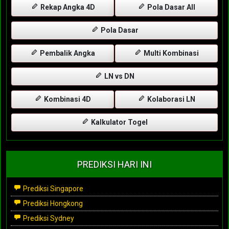
Rekap Angka 4D
Pola Dasar All
Pola Dasar
Pembalik Angka
Multi Kombinasi
LN vs DN
Kombinasi 4D
Kolaborasi LN
Kalkulator Togel
PREDIKSI HARI INI
Prediksi Singapore
Prediksi Hongkong
Prediksi Sydney