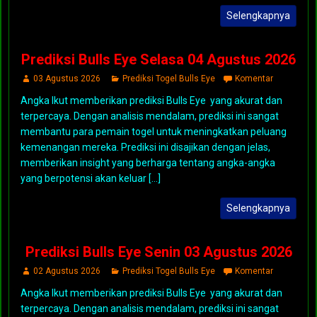
Selengkapnya
Prediksi Bulls Eye Selasa 04 Agustus 2026
03 Agustus 2026
Prediksi Togel Bulls Eye
Komentar
Angka Ikut memberikan prediksi Bulls Eye yang akurat dan
terpercaya. Dengan analisis mendalam, prediksi ini sangat
membantu para pemain togel untuk meningkatkan peluang
kemenangan mereka. Prediksi ini disajikan dengan jelas,
memberikan insight yang berharga tentang angka-angka
yang berpotensi akan keluar [...]
Selengkapnya
Prediksi Bulls Eye Senin 03 Agustus 2026
02 Agustus 2026
Prediksi Togel Bulls Eye
Komentar
Angka Ikut memberikan prediksi Bulls Eye yang akurat dan
terpercaya. Dengan analisis mendalam, prediksi ini sangat