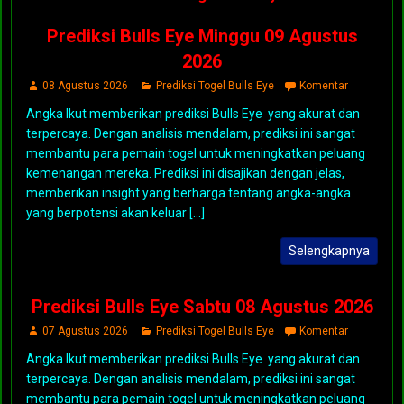
Prediksi Bulls Eye Minggu 09 Agustus
2026
08 Agustus 2026
Prediksi Togel Bulls Eye
Komentar
Angka Ikut memberikan prediksi Bulls Eye yang akurat dan
terpercaya. Dengan analisis mendalam, prediksi ini sangat
membantu para pemain togel untuk meningkatkan peluang
kemenangan mereka. Prediksi ini disajikan dengan jelas,
memberikan insight yang berharga tentang angka-angka
yang berpotensi akan keluar [...]
Selengkapnya
Prediksi Bulls Eye Sabtu 08 Agustus 2026
07 Agustus 2026
Prediksi Togel Bulls Eye
Komentar
Angka Ikut memberikan prediksi Bulls Eye yang akurat dan
terpercaya. Dengan analisis mendalam, prediksi ini sangat
membantu para pemain togel untuk meningkatkan peluang