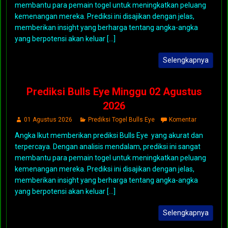
membantu para pemain togel untuk meningkatkan peluang
kemenangan mereka. Prediksi ini disajikan dengan jelas,
memberikan insight yang berharga tentang angka-angka
yang berpotensi akan keluar [...]
Selengkapnya
Prediksi Bulls Eye Minggu 02 Agustus
2026
01 Agustus 2026
Prediksi Togel Bulls Eye
Komentar
Angka Ikut memberikan prediksi Bulls Eye yang akurat dan
terpercaya. Dengan analisis mendalam, prediksi ini sangat
membantu para pemain togel untuk meningkatkan peluang
kemenangan mereka. Prediksi ini disajikan dengan jelas,
memberikan insight yang berharga tentang angka-angka
yang berpotensi akan keluar [...]
Selengkapnya