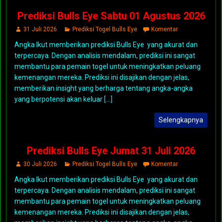
Prediksi Bulls Eye Sabtu 01 Agustus 2026
31 Juli 2026
Prediksi Togel Bulls Eye
Komentar
Angka Ikut memberikan prediksi Bulls Eye yang akurat dan
terpercaya. Dengan analisis mendalam, prediksi ini sangat
membantu para pemain togel untuk meningkatkan peluang
kemenangan mereka. Prediksi ini disajikan dengan jelas,
memberikan insight yang berharga tentang angka-angka
yang berpotensi akan keluar [...]
Selengkapnya
Prediksi Bulls Eye Jumat 31 Juli 2026
30 Juli 2026
Prediksi Togel Bulls Eye
Komentar
Angka Ikut memberikan prediksi Bulls Eye yang akurat dan
terpercaya. Dengan analisis mendalam, prediksi ini sangat
membantu para pemain togel untuk meningkatkan peluang
kemenangan mereka. Prediksi ini disajikan dengan jelas,