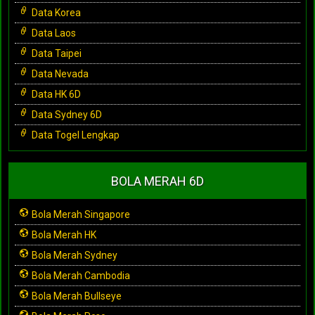
Data Korea
Data Laos
Data Taipei
Data Nevada
Data HK 6D
Data Sydney 6D
Data Togel Lengkap
BOLA MERAH 6D
Bola Merah Singapore
Bola Merah HK
Bola Merah Sydney
Bola Merah Cambodia
Bola Merah Bullseye