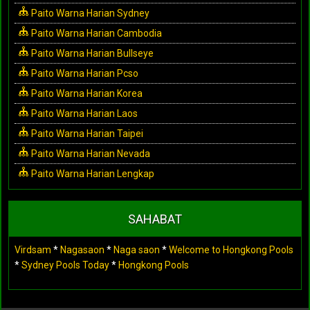
Paito Warna Harian Sydney
Paito Warna Harian Cambodia
Paito Warna Harian Bullseye
Paito Warna Harian Pcso
Paito Warna Harian Korea
Paito Warna Harian Laos
Paito Warna Harian Taipei
Paito Warna Harian Nevada
Paito Warna Harian Lengkap
SAHABAT
Virdsam
*
Nagasaon
*
Naga saon
*
Welcome to Hongkong Pools
*
Sydney Pools Today
*
Hongkong Pools