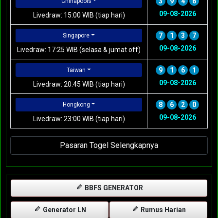
3
9
4
6
Chinapools
09-08-2026
Livedraw: 15:00 WIB (tiap hari)
7
1
3
7
Singapore
09-08-2026
Livedraw: 17:25 WIB (selasa & jumat off)
9
1
6
1
Taiwan
09-08-2026
Livedraw: 20:45 WIB (tiap hari)
8
6
2
0
Hongkong
09-08-2026
Livedraw: 23:00 WIB (tiap hari)
Pasaran Togel Selengkapnya
BBFS GENERATOR
Generator LN
Rumus Harian