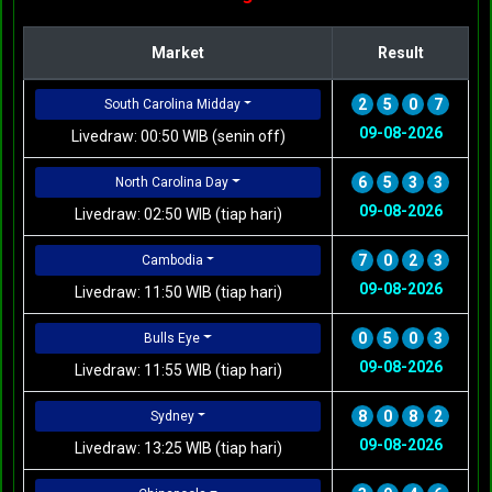
Market
Result
2
5
0
7
South Carolina Midday
09-08-2026
Livedraw: 00:50 WIB (senin off)
6
5
3
3
North Carolina Day
09-08-2026
Livedraw: 02:50 WIB (tiap hari)
7
0
2
3
Cambodia
09-08-2026
Livedraw: 11:50 WIB (tiap hari)
0
5
0
3
Bulls Eye
09-08-2026
Livedraw: 11:55 WIB (tiap hari)
8
0
8
2
Sydney
09-08-2026
Livedraw: 13:25 WIB (tiap hari)