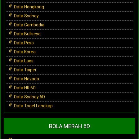
Data Hongkong
Data Sydney
Data Cambodia
Data Bullseye
Data Pcso
Data Korea
Data Laos
Data Taipei
Data Nevada
Data HK 6D
Data Sydney 6D
Data Togel Lengkap
BOLA MERAH 6D